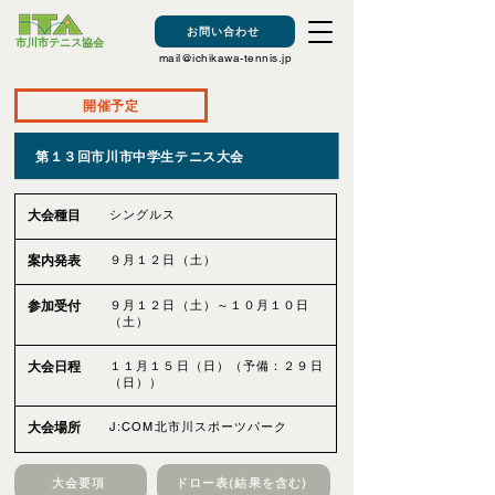
お問い合わせ
​市川市テニス協会
mail@ichikawa-tennis.jp
開催予定
第１３回市川市中学生テニス大会
シングルス
大会種目
９月１２日（土）
案内発表
９月１２日（土）～１０月１０日
参加受付
（土）
１１月１５日（日）（予備：２９日
大会日程
（日））
J:COM北市川スポーツパーク
大会場所
大会要項
ドロー表(結果を含む)